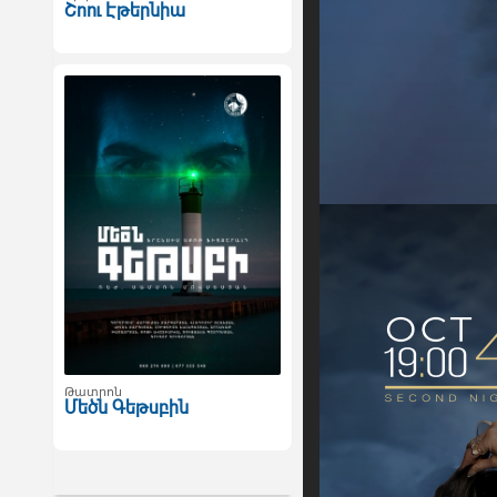
Շոու Էթերնիա
Թատրոն
Մեծն Գեթսբին