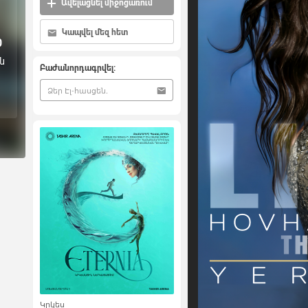
Ավելացնել միջոցառում
Կապվել մեզ հետ
0
ն
Բաժանորդագրվել:
Կրկես