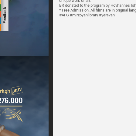
unique work of art.
BR donated to the program by Hovhannes Is
* Free Admission. All films are in original lan
#AFG #mirzoyanlibrary #yerevan