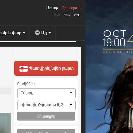
Մուտք
Գրանցում
ՀԱՅ
ENG
РУС
ումբ և փաբ
Այլ
Պատվիրել նվեր քարտ
Բաժիններ
Բոլորը
Կիրակի, Օգոստոս 9, 2026
Ցուցադրել