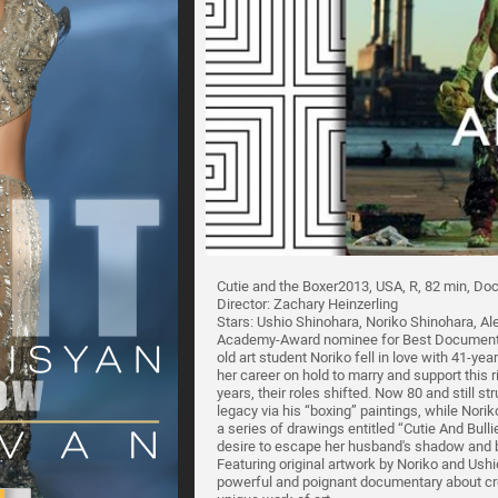
Cutie and the Boxer2013, USA, R, 82 min, Do
Director: Zachary Heinzerling
Stars: Ushio Shinohara, Noriko Shinohara, Al
Academy-Award nominee for Best Documentary
old art student Noriko fell in love with 41-ye
her career on hold to marry and support this r
years, their roles shifted. Now 80 and still s
legacy via his “boxing” paintings, while Nori
a series of drawings entitled “Cutie And Bullie
desire to escape her husband's shadow and be
Featuring original artwork by Noriko and Us
powerful and poignant documentary about creat