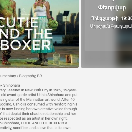
Փետրվար
Հինգշաբթի, 19:3
Միրզոյան Գրադարա
cumentary / Biography, BR
ex Shinohara
 Feature! In New York City in 1969, 19-year-
ar-old avant-garde artist Ushio Shinohara and put
ising star of the Manhattan art world. After 40
truggling, Ushio is consumed with reinforcing his
ko is now finding her own creative voice through
” that depict their chaotic relationship and her
 respected as an artist in her own right.
hio Shinohara, CUTIE AND THE BOXER is a
ivity, sacrifice, and a love that is its own