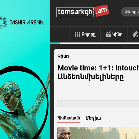
Բոլորը
Կինո
Կինո
Movie time: 1+1: Intouc
Անձեռնմխելիները
Հիմնական
Մեդիա