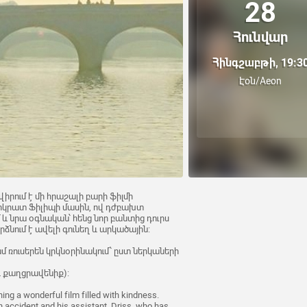
28
Հունվար
Հինգշաբթի, 19:3
Էօն/Aeon
վիրում է մի հրաշալի բարի ֆիլմի
տոկրատ Ֆիլիպի մասին, ով դժբախտ
 նրա օգնական՝ հենց նոր բանտից դուրս
ձնում է ավելի գունեղ և արկածային:
ամ ռուսերեն կրկնօրինակում՝ ըստ ներկաների
 և քաղցրավենիք):
ing a wonderful film filled with kindness.
n accident and his assistant, Driss, who has