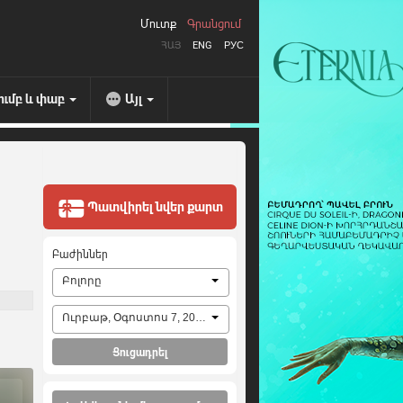
Մուտք
Գրանցում
ՀԱՅ
ENG
РУС
ումբ և փաբ
Այլ
Պատվիրել նվեր քարտ
Բաժիններ
Բոլորը
Ուրբաթ, Օգոստոս 7, 2026
Ցուցադրել