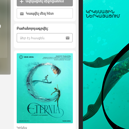
Ավելացնել միջոցառում
Կապվել մեզ հետ
0
Բաժանորդագրվել:
Կրկես