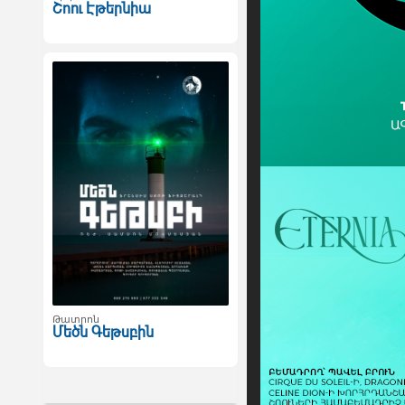
Շոու Էթերնիա
Թատրոն
Մեծն Գեթսբին