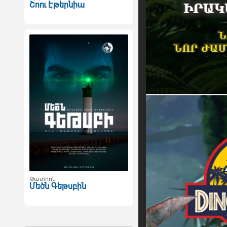
Շոու Էթերնիա
Թատրոն
Մեծն Գեթսբին