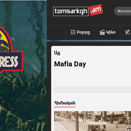
Բոլորը
Կինո
Այլ
Mafia Day
Հիմնական