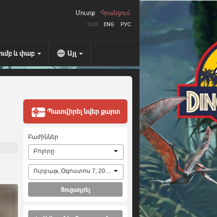
Մուտք
Գրանցում
ՀԱՅ
ENG
РУС
ումբ և փաբ
Այլ
Պատվիրել նվեր քարտ
Բաժիններ
Բոլորը
Ուրբաթ, Օգոստոս 7, 2026
Ցուցադրել