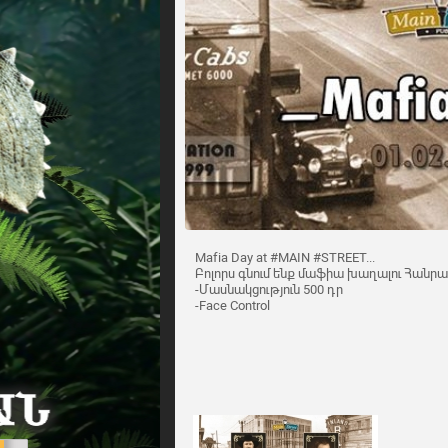
Mafia Day at #MAIN #STREET...
Բոլորս գնում ենք մաֆիա խաղալու Հանրա
-Մասնակցություն 500 դր
-Face Control