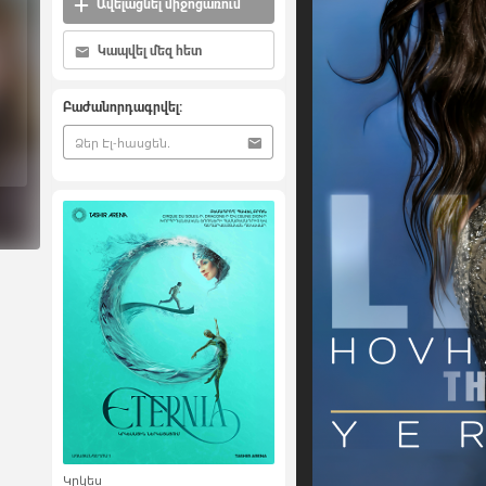
Ավելացնել միջոցառում
Կապվել մեզ հետ
Բաժանորդագրվել:
Կրկես