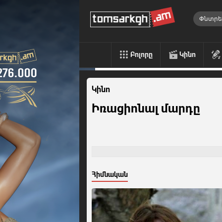
Բոլորը
Կինո
Կինո
Իռացիոնալ մարդը
Հիմնական