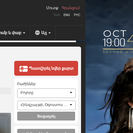
Մուտք
Գրանցում
ՀԱՅ
ENG
РУС
ումբ և փաբ
Այլ
Պատվիրել նվեր քարտ
Բաժիններ
Բոլորը
Հինգշաբթի, Օգոստոս 6, 2026
Ցուցադրել