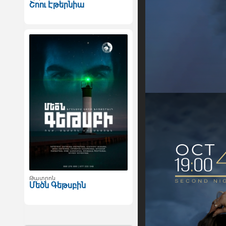
Շոու Էթերնիա
Թատրոն
Մեծն Գեթսբին