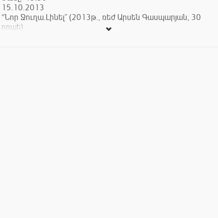
15.10.2013
“Նոր Ջուղա.Լինել” (2013թ., ռեժ Արսեն Գասպարյան, 30
րոպե)
“Խավարում” (2013թ., ռեժ.` Արա Երնջակյան, 13 րոպե)
“Կորսված ժառանգություն” (2013թ., ռեժ. Խաչատուր
Մարտիրոսյան, 18 րոպե)
17.10.2013
“Կինը” (2012թ., ռեժ.` Արշակ Զաքարյան, 12 րոպե)
“Ձմեռվա խնձոր” (2012թ., ռեժ.` Արմեն Ռոնով, 61 րոպե)
22.10.2013
“Փարաջանով” (2013թ., ռեժ.` Սերժ Ավեդիքյան, 96 րոպե)
24.10.2013
“Երկու աշխարհներից ի հիշատակ” (2013թ., ռեժ. Նիկա
Շեկ, 90 րոպե)