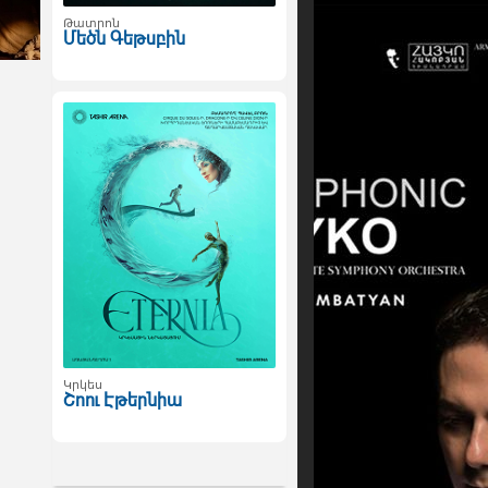
Թատրոն
Մեծն Գեթսբին
Կրկես
Շոու Էթերնիա