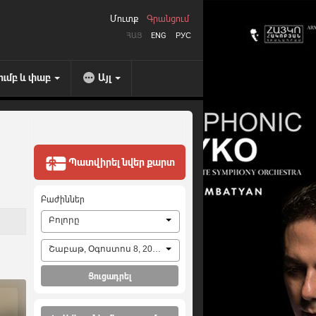
Մուտք
Գրանցում
ՀԱՅ
ENG
РУС
ումբ և փաբ
Այլ
Պատվիրել նվեր քարտ
Բաժիններ
Բոլորը
Շաբաթ, Օգոստոս 8, 2026
Ցուցադրել