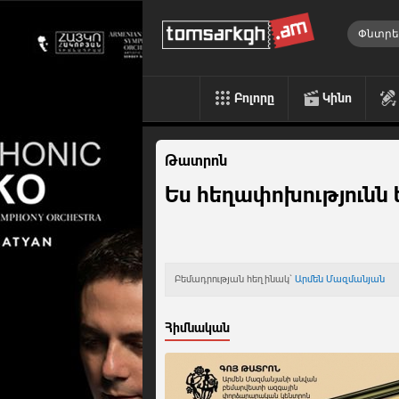
Բոլորը
Կինո
Թատրոն
Ես հեղափոխությունն
Բեմադրության հեղինակ`
Արմեն Մազմանյան
Հիմնական