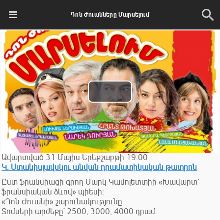
Դոն Ժուանները Մարսելում
Play
Video
Ավարտված
31
Մայիս
Երեքշաբթի
19:00
Կ. Ստանիսլավսկու անվան դրամատիկական թատրոն
Ըստ ֆրանսիացի գրող Մարկ Կամոլետտիի «Խավարտ՝
ֆրանսիական ձևով» պիեսի:
«Դոն Ժուանի» շարունակությունը
Տոմսերի արժեքը` 2500, 3000, 4000 դրամ: