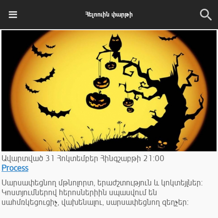
Հելոուին փարթի
Ավարտված
31
Հոկտեմբեր
Հինգշաբթի
21:00
Process
Սարսափեցնող մթնոլորտ, երաժշտություն և կոկտեյլներ:
Կոստյումներով հերոսներիին սպասվում են
սահմռկեցուցիչ, վախենալու, սարսափեցնող զեղչեր: