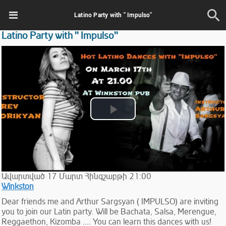
Latino Party with '' Impulso''
Latino Party with '' Impulso''
Play
Video
Ավարտված
17
Մարտ
Հինգշաբթի
21:00
Winkston
Dear friends me and Arthur Sargsyan ( IMPULSO) are inviting
you to join our Latin party. Will be Bachata, Salsa, Merengue,
Reggaethon, Kizomba .... You can learn this dances with us!