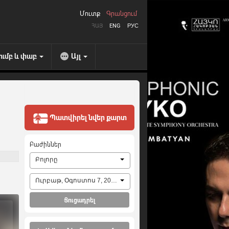
Մուտք
Գրանցում
ՀԱՅ
ENG
РУС
ումբ և փաբ
Այլ
Պատվիրել նվեր քարտ
Բաժիններ
Բոլորը
Ուրբաթ, Օգոստոս 7, 2026
Ցուցադրել