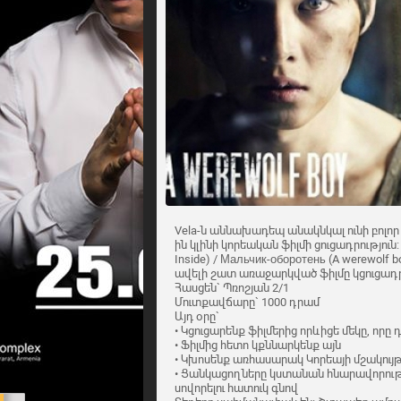
Vela-ն աննախադեպ անակնկալ ունի բոլոր 
ին կլինի կորեական ֆիլմի ցուցադրություն:
Inside) / Мальчик-оборотень (A werewolf 
ավելի շատ առաջարկված ֆիլմը կցուցադրվի
Հասցեն` Պռոշյան 2/1
Մուտքավճարը` 1000 դրամ
Այդ օրը`
• Կցուցարենք ֆիլմերից որևիցե մեկը, որը 
• Ֆիլմից հետո կքննարկենք այն
• Կխոսենք առհասարակ Կորեայի մշակույ
• Ցանկացողները կստանան հնարավորությո
սովորելու հատուկ գնով