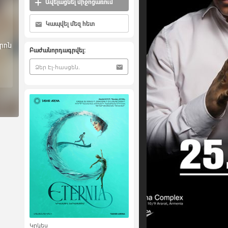
Ավելացնել միջոցառում
Կապվել մեզ հետ
րոն
Բաժանորդագրվել:
Կրկես