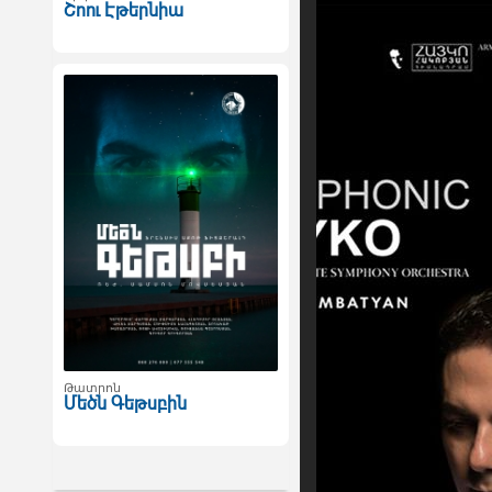
Շոու Էթերնիա
Թատրոն
Մեծն Գեթսբին