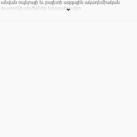
անվան օպերայի եւ բալետի ազգային ակադեմիական
թատրոնի սիմֆոնիկ նվագախումբը։