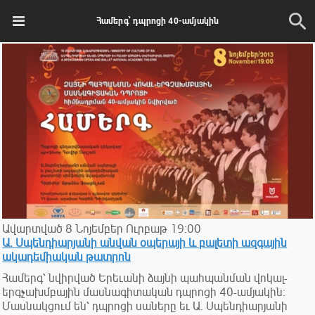
Համերգ՝ դպրոցի 40-ամյակին
Ավարտված
8
Նոյեմբեր
Ուրբաթ
19:00
Ա. Սպենդիարյանի անվան օպերայի և բալետի ազգային
ակադեմիական թատրոն
Համերգ՝ նվիրված Երեւանի ձայնի պահպանման վոկալ-
երգչախմբային մասնագիտական դպրոցի 40-ամյակին։
Մասնակցում են՝ դպրոցի սաները եւ Ա. Սպենդիարյանի