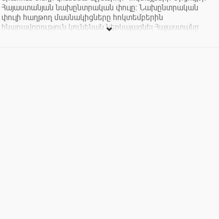
Հայաստանյան նախընտրական փուլը։ Նախընտրական
փուլի հաղթող մասնակիցները հոկտեմբերին
հնարավորություն կունենան ներկայացնել Հայաստանը
Աշխարհի Կոկտեյլների Առաջնությանը Տոկիոյում
(Ճապոնիա)։
Մաղթում ենք Ձեզ հաջողություն։
Ճապոնիան Ձեզ է սպասում։