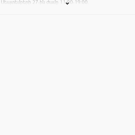
Սեպտեմբերի 27-ին ժամը 11:00-19:00.
Համեցեք Արմենիա Մարիոթ հյուրանոցի Միթինգ Փոինթ
բացօթյա սրճարան համտեսելու Կովկասի ամենաերկար
շտրուդելը և ստցաեք Ձեր հնարավորությունը ՇԱՀԵԼՈՒ
ՈՒՂԵՎՈՐՈՒԹՅՈՒՆ 2 ՀՈԳՈՒ ՀԱՄԱՐ ԴԵՊԻ ՀԵՔԻԱԹԱՅԻՆ
ՎԻԵՆՆԱ:
Կլինեն շատ այլ մրցանակներ ևս, աշխույժ երաժշտություն DJ
Güevo-ի կողմից: