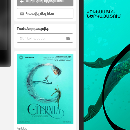
Ավելացնել միջոցառում
Կապվել մեզ հետ
Բաժանորդագրվել:
Կրկես