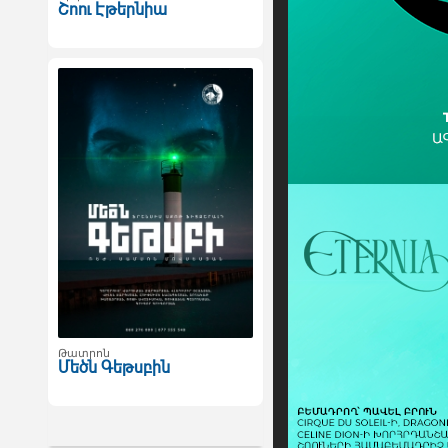
Շոու Էթերնիա
Թատրոն
Մեծն Գեթսբին