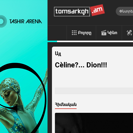
Բոլորը
Կինո
Այլ
Cèline?... Dion!!!
Հիմնական