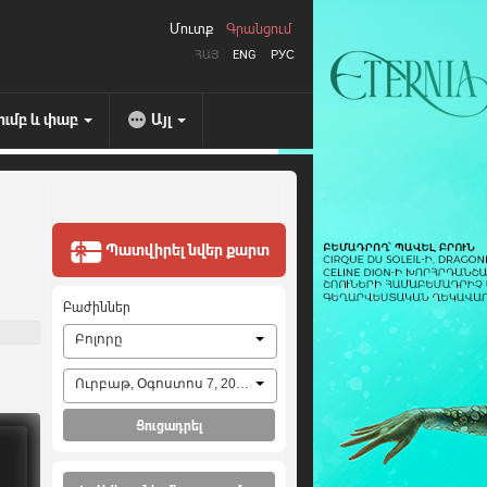
Մուտք
Գրանցում
ՀԱՅ
ENG
РУС
ումբ և փաբ
Այլ
Պատվիրել նվեր քարտ
Բաժիններ
Բոլորը
Ուրբաթ, Օգոստոս 7, 2026
Ցուցադրել