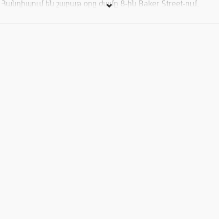
Հանդիպում են շաբաթ օրը ժամը 8-ին Baker Street-ում,
անմոռանալի երեկոն երաշխավորվում է:
Սպասում ենք բոլորին, մուտքն ազատ է: