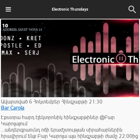
Electronic Thursdays
Ավարտված
6
Հոկտեմբեր
Հինգշաբթի
21:30
Bar Carola
Էքստրա հարդ էլեկտրոնիկ հինգշաբթիներ @Բար
Կարոլայում
...անդերգրաունդ ոճի երաժշտության սիրահարներին
հրավիրում ենք Բար Կարոլա այս հինգշաբթի ժամը 22:00ից