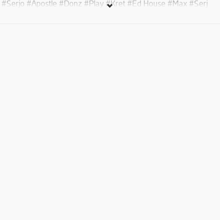
#Serjo #Apostle #Donz #Play #Kret #Ed House #Max #Serj
DJների հետ
Մուտքն ազատ է.
So excited to go extra hard as we turn @Bar Carola into
Electronic Thursdays with #Serjo #Apostle #Donz # Play #Kret
#Ed House # Max #Serj
Co operation with Party People Yerevan
Eantrey is Free.
Face control (20+)
Dress code. Smart casual