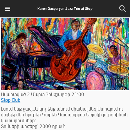
Karen Gasparyan Jazz Trio at Stop
Ավարտված
2
Մարտ
Հինգշաբթի
21:00
Stop Club
Լսում ենք ջազ․․․և կոչ ենք անում միանալ մեզ Ստոպում ու
վայելել մեր հյուրեր Կարեն Գասպարյան Եռյակի յուրօրինակ
կատարումները։
Տոմսերի արժեքը` 2000 դրամ: