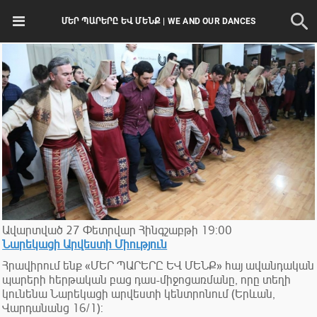
ՄԵՐ ՊԱՐԵՐԸ ԵՎ ՄԵՆՔ | WE AND OUR DANCES
Ավարտված
27
Փետրվար
Հինգշաբթի
19:00
Նարեկացի Արվեստի Միություն
Հրավիրում ենք «ՄԵՐ ՊԱՐԵՐԸ ԵՎ ՄԵՆՔ» հայ ավանդական
պարերի հերթական բաց դաս-միջոցառմանը, որը տեղի
կունենա Նարեկացի արվեստի կենտրոնում (Երևան,
Վարդանանց 16/1):