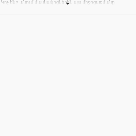
Կոչ ենք անում մասնակիցներին այս միջոցառմանը
ներկայանալ ազգային նախշեր պարունակող զգեստերով և,
ինչու՞ ոչ, հնարավորության դեպքում նաև տարազներով:
Հանդիպում ենք Նարեկացի արվեստի միության դահլիճում
(Վարդանանց 16/1):
Համեցե´ք:
Մուտքն ազատ է բոլորի համար: