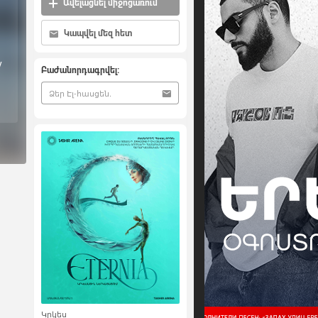
Ավելացնել միջոցառում
Կապվել մեզ հետ
y
Բաժանորդագրվել:
Կրկես