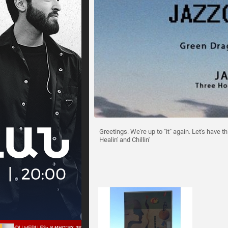
Greetings. We're up to "it" again. Let's have t
Healin' and Chillin'