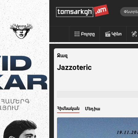
Բոլորը
Կինո
Ջազ
Jazzoteric
Հիմնական
Մեդիա