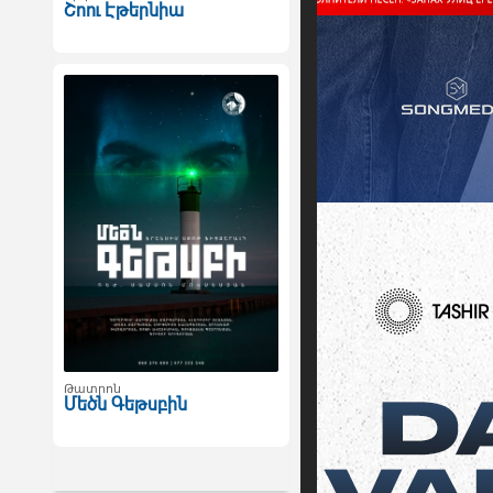
Շոու Էթերնիա
Թատրոն
Մեծն Գեթսբին