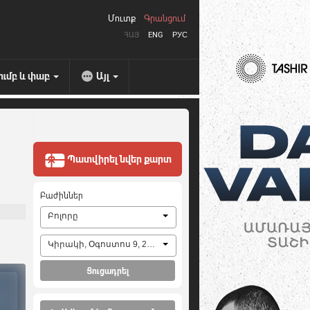
Մուտք
Գրանցում
ՀԱՅ
ENG
РУС
ումբ և փաբ
Այլ
Պատվիրել նվեր քարտ
Բաժիններ
Բոլորը
Կիրակի, Օգոստոս 9, 2026
Ցուցադրել