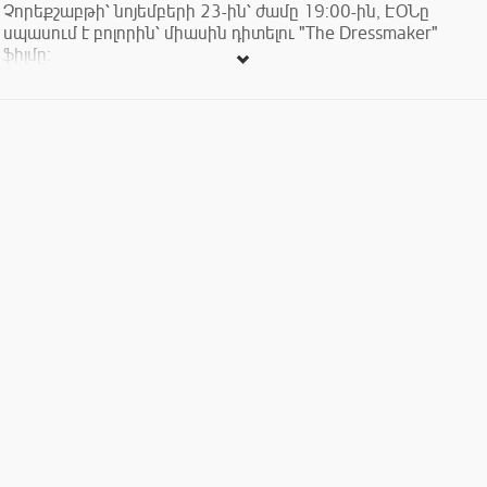
Չորեքշաբթի՝ նոյեմբերի 23-ին՝ ժամը 19:00-ին, ԷՕՆը
սպասում է բոլորին՝ միասին դիտելու "The Dressmaker"
ֆիլմը:
Նորաձև տիկինը վերադառնում է հարազատ քաղաք,
որտեղից սպանության մեջ մեղադրվելով, հեռացել էր
մանուկ ժամանակ: Քաղաքի բնակիչները չեն ընդունում
նրան, սակայն նա գրավում է տեղացի կանանց սրտերը՝ իր
անթերի զգեստներ կարելու ունակության և սրամիտության
շնորհիվ:
Գլխավոր դերերում են՝ Քեյթ Ուինսլեթը և Լիամ Հեմսուորթը
Տևողություն՝ 119 րոպե
Լեզու՝ անգլերեն` ռուսերեն ենթագրերով կամ ռուսերեն`
անգլերեն ենթագրերով
Մուտքը՝ 1000 դրամ (ներառյալ թեյ, սուրճ, քաղցրավենիք և
փոփ-քորն):
________________________________________________
Aeoners, our cine club members and movie buffs out there.
This Wednesday, November 23rd at 7:00pm AEON welcomes
you to watch The Dressmaker.
A glamorous woman returns to her hometown after being
exiled as a child for murder accusation. The town doesn’t
accept her. But she manages to regain the favour of local