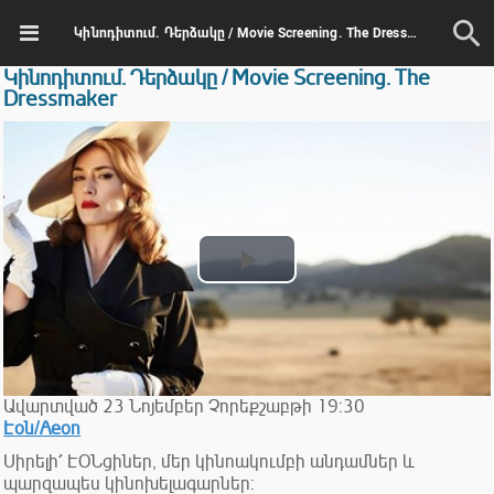
Կինոդիտում. Դերձակը / Movie Screening. The Dressmaker
Կինոդիտում. Դերձակը / Movie Screening. The
Dressmaker
Play
Video
Ավարտված
23
Նոյեմբեր
Չորեքշաբթի
19:30
Էօն/Aeon
Սիրելի՛ ԷՕՆցիներ, մեր կինոակումբի անդամներ և
պարզապես կինոխելագարներ: