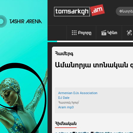
Բոլորը
Կինո
Համերգ
Ամանորյա տոնական գի
Armenian DJs Association
DJ Dale
Հատուկ հյուր՝
Aram mp3
Հիմնական