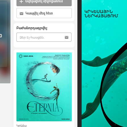
Ավելացնել միջոցառում
Կապվել մեզ հետ
Բաժանորդագրվել:
0
Կրկես