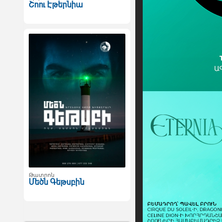
Շոու Էթերնիա
Թատրոն
Մեծն Գեթսբին