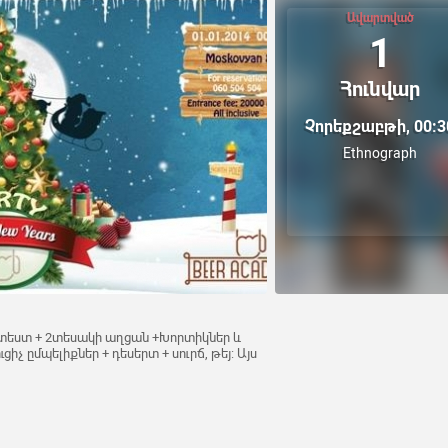
Ավարտված
1
Հունվար
Չորեքշաբթի, 00:3
Ethnograph
ւտեստ + 2տեսակի աղցան +Խորտիկներ և
իչ ըմպելիքներ + դեսերտ + սուրճ, թեյ: Այս