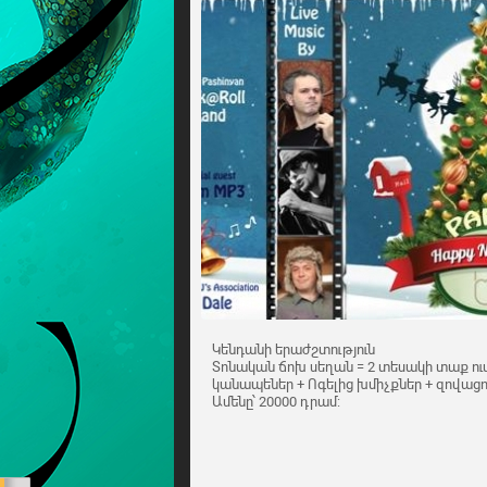
Կենդանի երաժշտություն
Տոնական ճոխ սեղան = 2 տեսակի տաք ո
կանապեներ + Ոգելից խմիչքներ + զովացուց
Ամենը՝ 20000 դրամ: