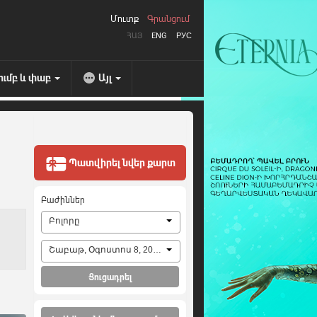
Մուտք
Գրանցում
ՀԱՅ
ENG
РУС
ումբ և փաբ
Այլ
Պատվիրել նվեր քարտ
Բաժիններ
Բոլորը
Շաբաթ, Օգոստոս 8, 2026
Ցուցադրել