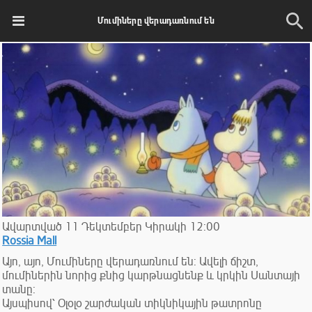
Մումիները վերադառնում են
Ավարտված
11
Դեկտեմբեր
Կիրակի
12:00
Rossia Mall
Այո, այո, Մումիները վերադառնում են: Ավելի ճիշտ,
մումիներին նորից քնից կարթնացնենք և կրկին Սանտայի
տանը:
Այսպիսով՝ Օլօլօ շարժական տիկնիկային թատրոնը