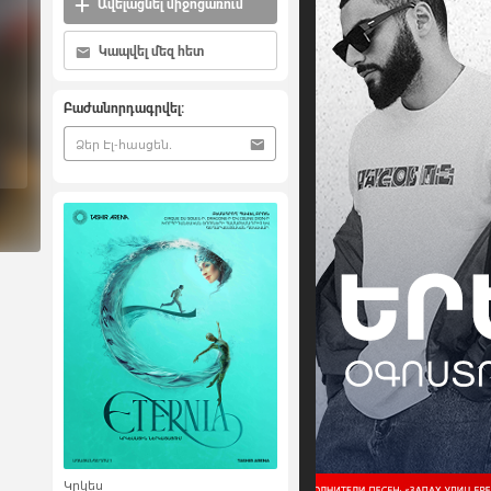
Ավելացնել միջոցառում
Կապվել մեզ հետ
Բաժանորդագրվել:
Կրկես