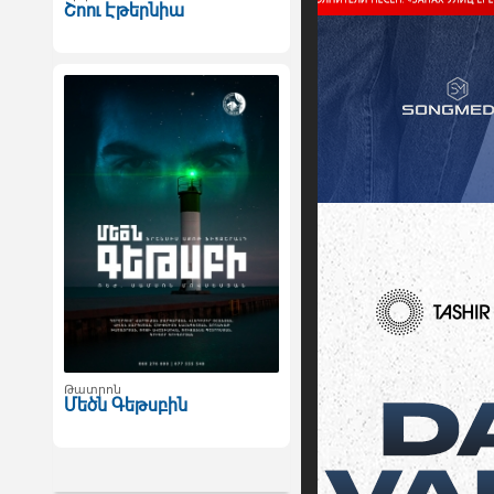
Շոու Էթերնիա
Թատրոն
Մեծն Գեթսբին