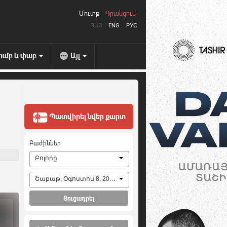
Մուտք
Գրանցում
ՀԱՅ
ENG
РУС
ումբ և փաբ
Այլ
Պատվիրել նվեր քարտ
Բաժիններ
Բոլորը
Շաբաթ, Օգոստոս 8, 2026
Ցուցադրել