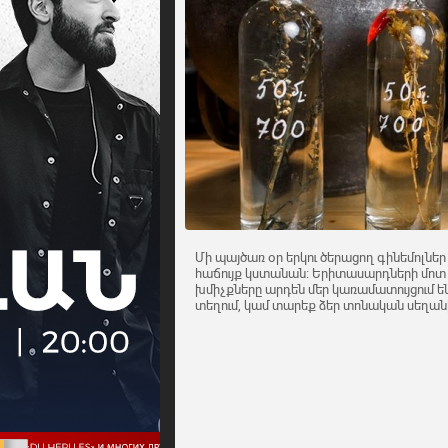
Մի պայծառ օր երկու ծերացող գինեմոլներ 
հաճույք կստանան։ Երիտասարդների մոտ ա
խմիչքները արդեն մեր կառամատույցում են։
տեղում, կամ տարեք ձեր տոնական սեղան