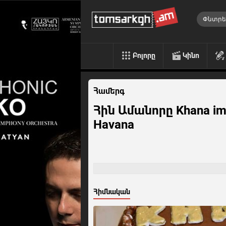
Բոլորը
Կինո
Համերգ
Հին Ամանորը Khana ima
Havana
Հիմնական