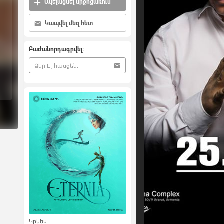
Ավելացնել միջոցառում
Կապվել մեզ հետ
Բաժանորդագրվել:
Կրկես