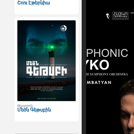
Շոու Էթերնիա
Թատրոն
Մեծն Գեթսբին