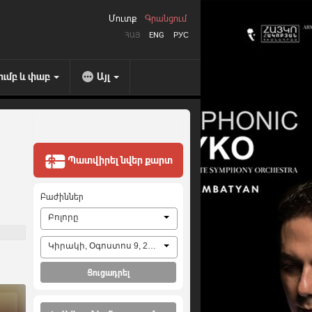
Մուտք
Գրանցում
ՀԱՅ
ENG
РУС
ումբ և փաբ
Այլ
Պատվիրել նվեր քարտ
Բաժիններ
Բոլորը
Կիրակի, Օգոստոս 9, 2026
Ցուցադրել