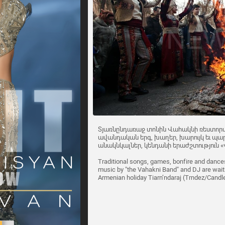
Տյառնընդառաջ տոնին Վահակնի ռեստորան
ավանդական երգ, խաղեր, խարույկ եւ պարե
անակնկալներ, կենդանի երաժշտություն «Վ
Traditional songs, games, bonfire and dances
music by "the Vahakni Band" and DJ are waiti
Armenian holiday Tiarn’ndaraj (Trndez/Cand