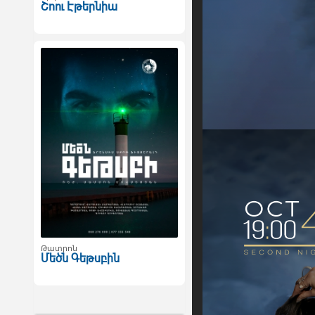
Շոու Էթերնիա
Թատրոն
Մեծն Գեթսբին