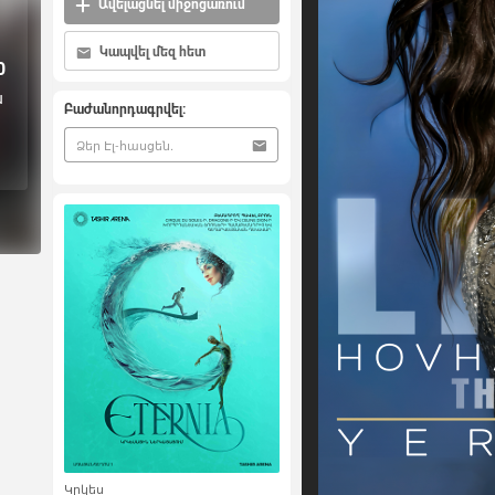
Ավելացնել միջոցառում
Կապվել մեզ հետ
0
ս
Բաժանորդագրվել:
Կրկես