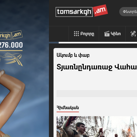
Բոլորը
Կինո
Ակումբ և փաբ
Տյառնընդառաջ Վահա
Հիմնական