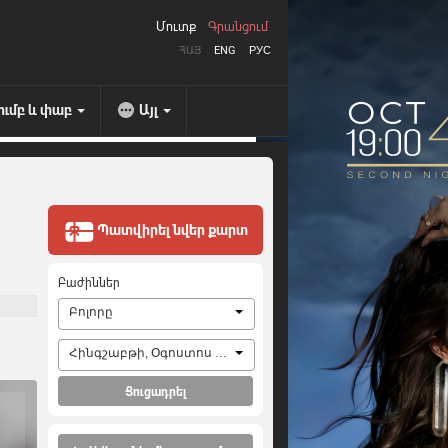
Մուտք
Գրանցում
ՀԱՅ
ENG
РУС
ումբ և փաբ
Այլ
Պատվիրել նվեր քարտ
Բաժիններ
Բոլորը
Հինգշաբթի, Օգոստոս 6, 2026
Ցուցադրել