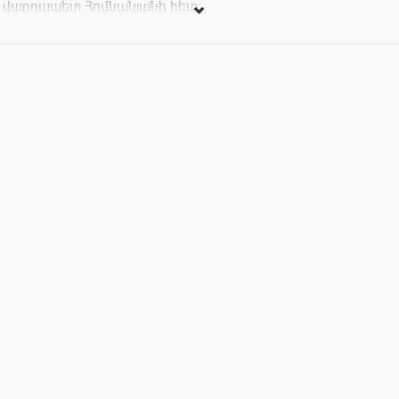
վարդապետ Հովնանյանի հետ:
Ծրագրի ընթացքում ներկաները կմասնակցեն հոգևոր և
աշխարհիկ թեմաներով զրույցների, կտեղեկանան հայ
առաքելական եկեղեցու տոների և նրանց խորհուրդների
մասին:
Մուտքն ազատ է: