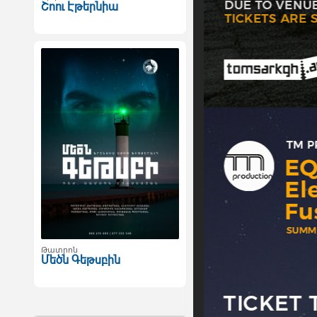
Շոու Էթերնիա
Թատրոն
Մեծն Գեթսբին