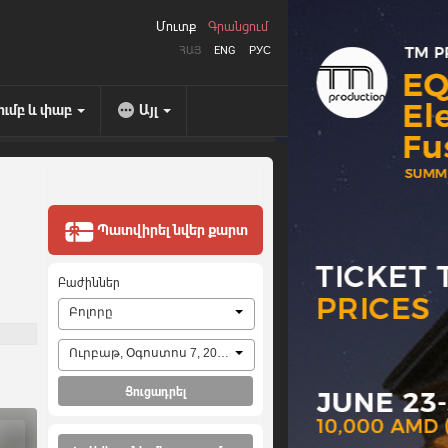
Մուտք
Գրանցում
ՀԱՅ
ENG
РУС
ումբ և փաբ
Այլ
Պատվիրել նվեր քարտ
Բաժիններ
Բոլորը
Ուրբաթ, Օգոստոս 7, 2026
Ցուցադրել