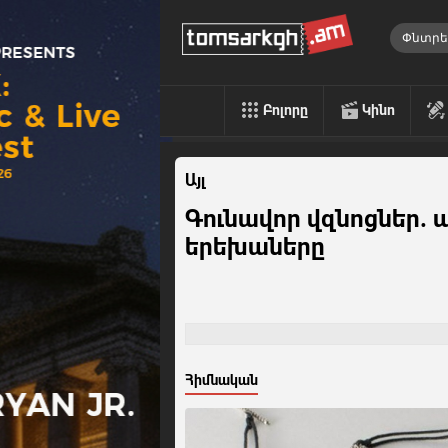
Բոլորը
Կինո
Այլ
Գունավոր վզնոցներ.
երեխաները
Հիմնական