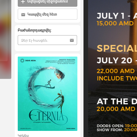
Ավելացնել միջոցառում
Կապվել մեզ հետ
Բաժանորդագրվել:
Կրկես