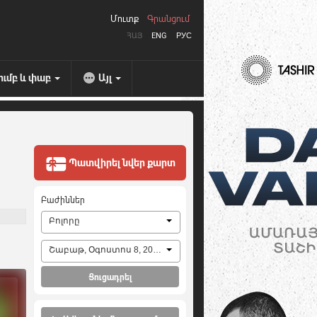
Մուտք
Գրանցում
ՀԱՅ
ENG
РУС
ումբ և փաբ
Այլ
Պատվիրել նվեր քարտ
Բաժիններ
Բոլորը
Շաբաթ, Օգոստոս 8, 2026
Ցուցադրել