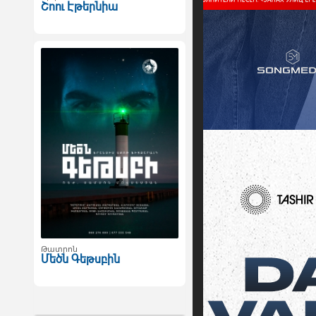
Շոու Էթերնիա
Թատրոն
Մեծն Գեթսբին