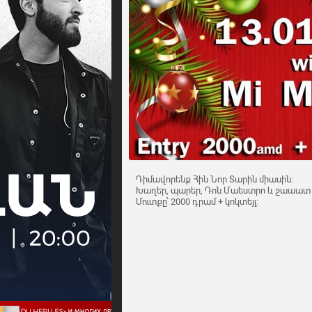
Դիմավորենք Հին Նոր Տարին միասին:
Խաղեր, պարեր, Դոն Մաեստրո և շաաատ 
Մուտքը՝ 2000 դրամ + կոկտեյլ: