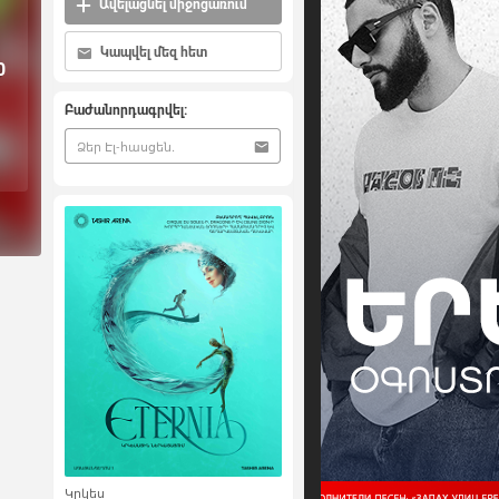
Ավելացնել միջոցառում
Կապվել մեզ հետ
0
Բաժանորդագրվել:
Կրկես