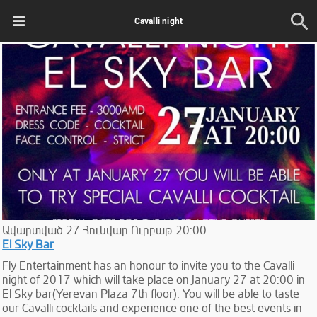
Cavalli night
Ավարտված
27
Հունվար
Ուրբաթ
20:00
El Sky Bar
Fly Entertainment has an honour to invite you to the Cavalli
night of 2017 which will take place on January 27 at 20:00 in
El Sky bar(Yerevan Plaza 7th floor). You will be able to taste
our Cavalli cocktails and experience one of the best events in