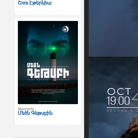
Շոու Էթերնիա
Թատրոն
Մեծն Գեթսբին