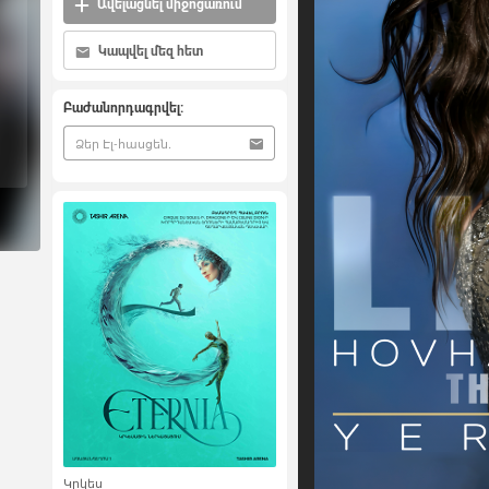
Ավելացնել միջոցառում
Կապվել մեզ հետ
Բաժանորդագրվել:
Կրկես