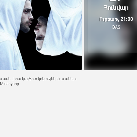
Հունվար
Ուրբաթ, 21:00
DAS
ա ասել, իրա կայֆոտ կոկտելներն ա անելու։
-Minasyanը