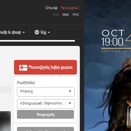
Մուտք
Գրանցում
ՀԱՅ
ENG
РУС
ումբ և փաբ
Այլ
Պատվիրել նվեր քարտ
Բաժիններ
Բոլորը
Հինգշաբթի, Օգոստոս 6, 2026
Ցուցադրել