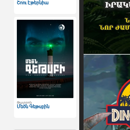
Շոու Էթերնիա
Թատրոն
Մեծն Գեթսբին