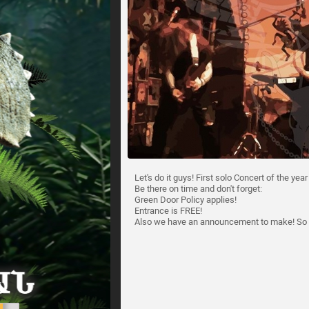
Let's do it guys! First solo Concert of the ye
Be there on time and don't forget:
Green Door Policy applies!
Entrance is FREE!
Also we have an announcement to make! So 