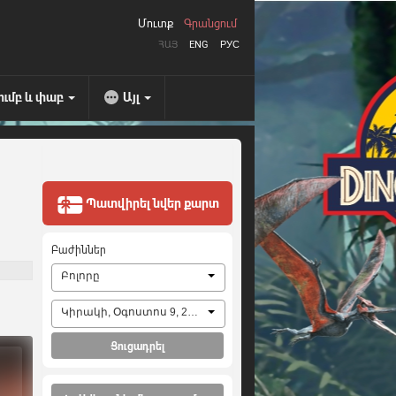
Մուտք
Գրանցում
ՀԱՅ
ENG
РУС
ումբ և փաբ
Այլ
Պատվիրել նվեր քարտ
Բաժիններ
Բոլորը
Կիրակի, Օգոստոս 9, 2026
Ցուցադրել