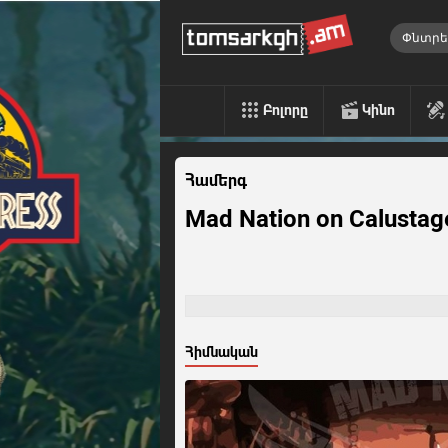
Բոլորը
Կինո
Համերգ
Mad Nation on Calustag
Հիմնական