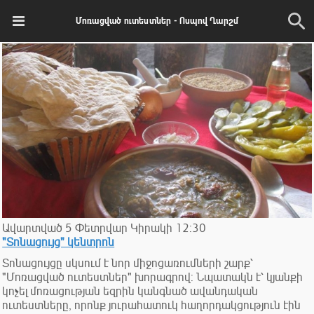
Մոռացված ուտեստներ - Ոսպով Ղարշմ
Ավարտված
5
Փետրվար
Կիրակի
12:30
"Տոնացույց" կենտրոն
Տոնացույցը սկսում է նոր միջոցառումների շարք՝
"Մոռացված ուտեստներ" խորագրով: Նպատակն է՝ կյանքի
կոչել մոռացության եզրին կանգնած ավանդական
ուտեստները, որոնք յուրահատուկ հաղորդակցություն էին