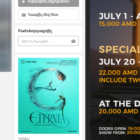
Ավելացնել միջոցառում
Կապվել մեզ հետ
Բաժանորդագրվել:
Կրկես