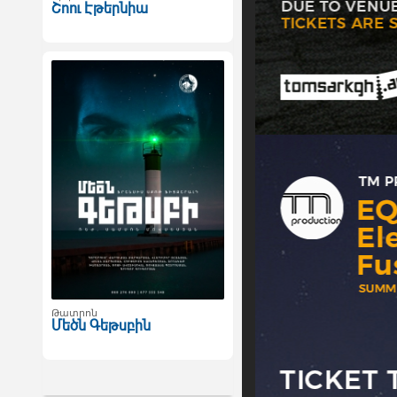
Շոու Էթերնիա
Թատրոն
Մեծն Գեթսբին