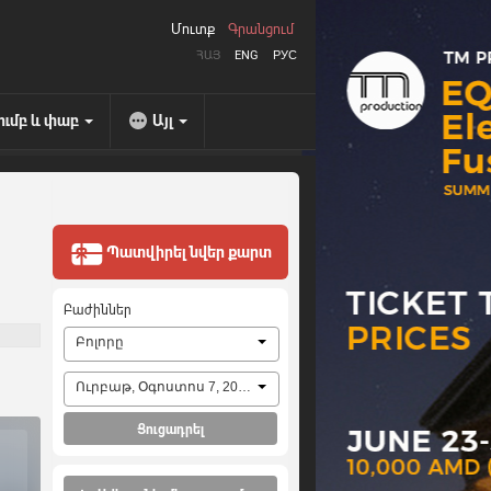
Մուտք
Գրանցում
ՀԱՅ
ENG
РУС
ումբ և փաբ
Այլ
Պատվիրել նվեր քարտ
Բաժիններ
Բոլորը
Ուրբաթ, Օգոստոս 7, 2026
Ցուցադրել