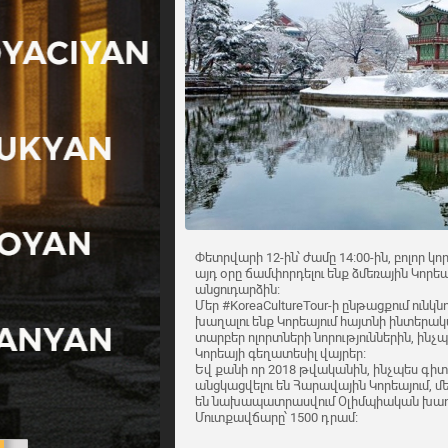
Փետրվարի 12-ին՝ ժամը 14։00-ին, բոլոր կ
այդ օրը ճամփորդելու ենք ձմեռային Կորե
անցուդարձին։
Մեր #KoreaCultureTour-ի ընթացքում ունկ
խաղալու ենք Կորեայում հայտնի ինտեր
տարբեր ոլորտների նորություններին, ինչ
Կորեայի գեղատեսիլ վայրեր։
Եվ քանի որ 2018 թվականին, ինչպես գի
անցկացվելու են Հարավային Կորեայում, մ
են նախապատրասվում Օլիմպիական խաղ
Մուտքավճարը՝ 1500 դրամ։