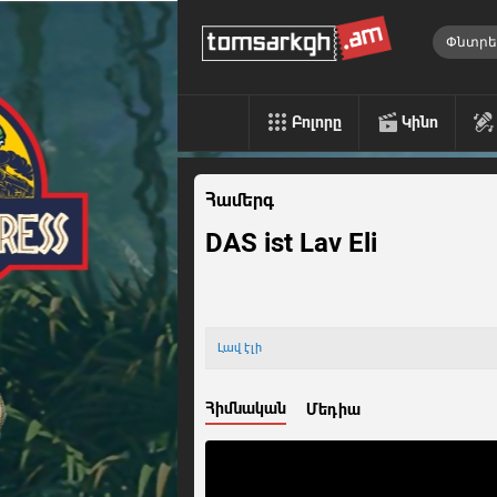
Բոլորը
Կինո
Համերգ
DAS ist Lav Eli
Լավ էլի
Հիմնական
Մեդիա