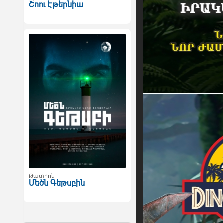
Շոու Էթերնիա
Թատրոն
Մեծն Գեթսբին