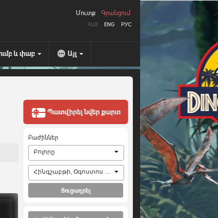
Մուտք
Գրանցում
ՀԱՅ
ENG
РУС
ումբ և փաբ
Այլ
Պատվիրել նվեր քարտ
Բաժիններ
Բոլորը
Հինգշաբթի, Օգոստոս 6, 2026
Ցուցադրել