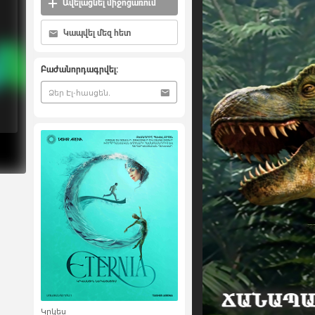
Ավելացնել միջոցառում
Կապվել մեզ հետ
Բաժանորդագրվել:
Կրկես