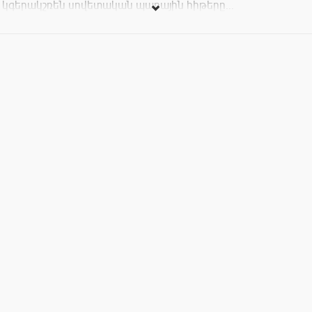
կգերակշռեն սովետական պարային հիթերը...
Մուտքը՝ անվճար:
Երեսստուգում