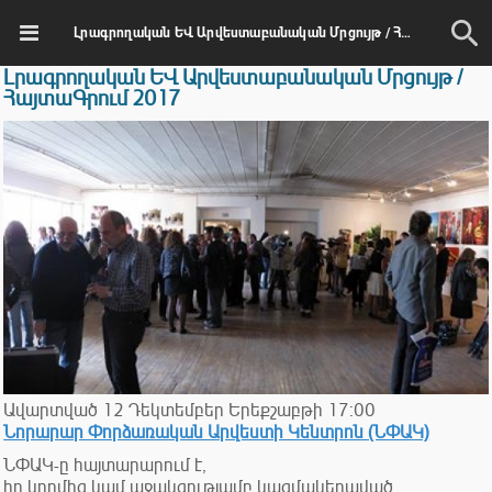
Լրագրողական ԵՎ Արվեստաբանական Մրցույթ / ՀայտաԳրում 2017
Լրագրողական ԵՎ Արվեստաբանական Մրցույթ /
ՀայտաԳրում 2017
Ավարտված
12
Դեկտեմբեր
Երեքշաբթի
17:00
Նորարար Փորձառական Արվեստի Կենտրոն (ՆՓԱԿ)
ՆՓԱԿ-ը հայտարարում է,
իր կողմից կամ աջակցությամբ կազմակերպված