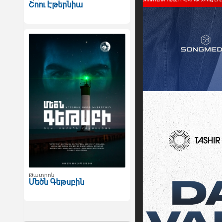
Շոու Էթերնիա
Թատրոն
Մեծն Գեթսբին