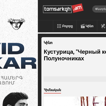
Բոլորը
Կինո
Կինո
Кустурица, "Черный ко
Полуночниках
Հիմնական