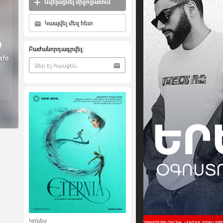
Ավելացնել միջոցառում
Կապվել մեզ հետ
0
Բաժանորդագրվել:
afe
Կրկես