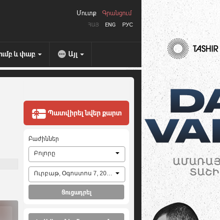
Մուտք
Գրանցում
ՀԱՅ
ENG
РУС
ումբ և փաբ
Այլ
Պատվիրել նվեր քարտ
Բաժիններ
Բոլորը
Ուրբաթ, Օգոստոս 7, 2026
Ցուցադրել