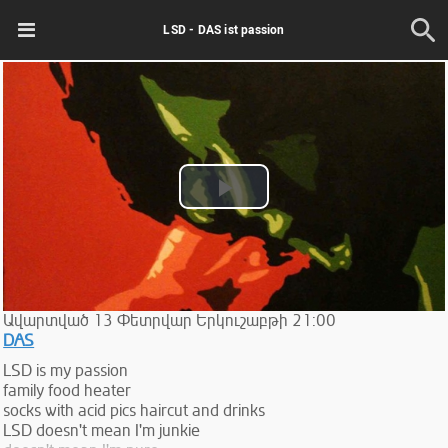
LSD - DAS ist passion
Play
Video
Ավարտված
13
Փետրվար
Երկուշաբթի
21:00
DAS
LSD is my passion
family food heater
socks with acid pics haircut and drinks
LSD doesn't mean I'm junkie