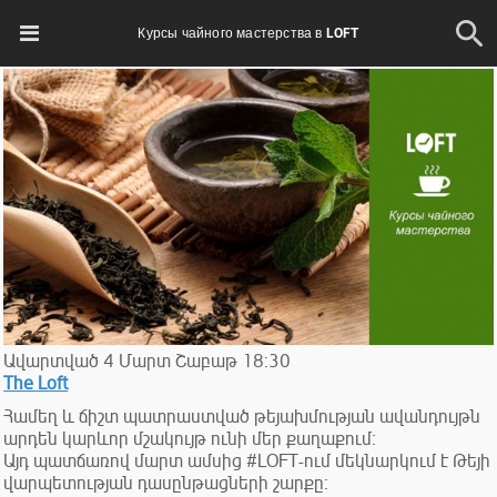
Курсы чайного мастерства в LOFT
Ավարտված
4
Մարտ
Շաբաթ
18:30
The Loft
Համեղ և ճիշտ պատրաստված թեյախմության ավանդույթն
արդեն կարևոր մշակույթ ունի մեր քաղաքում։
Այդ պատճառով մարտ ամսից #LOFT-ում մեկնարկում է Թեյի
վարպետության դասընթացների շարքը։