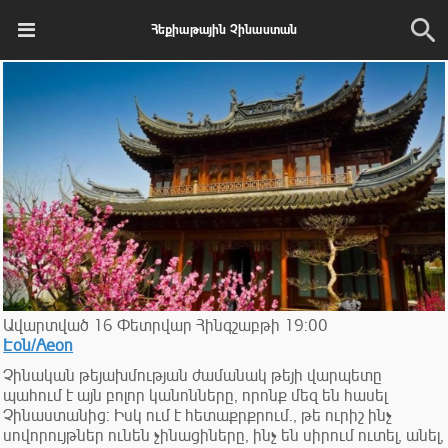
Հեքիաթային Չինաստան
Ավարտված
16
Փետրվար
Հինգշաբթի
19:00
Էօն/Aeon
Չինական թեյախմության ժամանակ թեյի վարպետը
պահում է այն բոլոր կանոնները, որոնք մեզ են հասել
Չինաստանից: Իսկ ում է հետաքրքրում., թե ուրիշ ինչ
սովորույթներ ունեն չինացիները, ինչ են սիրում ուտել, անել,