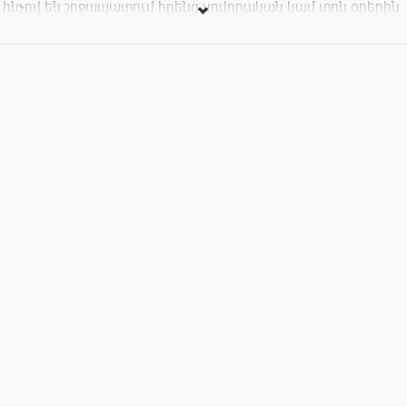
ինչով են շրջապատում իրենց սովորական կամ տոն օրերին,
այս և այլ հարցերին կպատասխանիՀայկը, մեր հետաքրքիր,
խելացի հյուրը: