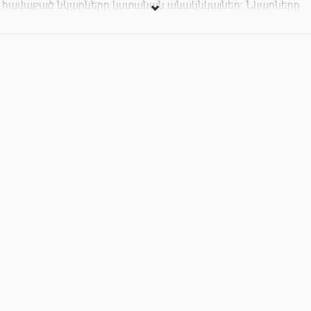
հավաքած նկարները կստանան անակնկալներ: Նկարները
ուղարկեք մինչև փետրվարի 28: