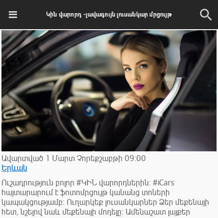
Կին վարորդ -լավագույն լուսանկար մրցույթ
Ավարտված
1
Մարտ
Չորեքշաբթի
09:00
Երևան
Ուշադրություն բոլոր #ԿԻՆ վարորդներին: #iCars
հայտարարում է ֆոտոմրցույթ կանանց տոների
կապակցությամբ: Ուղարկեք լուսանկարներ Ձեր մեքենայի
հետ, նշելով նաև մեքենայի մոդելը: Ամենաշատ լայքեր