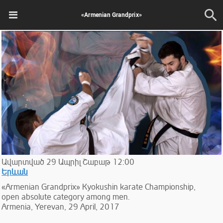
«Armenian Grandprix»
Ավարտված
29
Ապրիլ
Շաբաթ
12:00
Երևան
«Armenian Grandprix» Kyokushin karate Championship,
open absolute category among men.
Armenia, Yerevan, 29 April, 2017