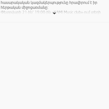
հասարակական կազմակերպությունը հրավիրում է իր
հերթական միջոցառմանը:
Փետրվարի 21-ին՝ 19:00-ին «KAMI Music club»-ում տեղի
կունենա բարեգործական համերգ «Allusion» բենդի և
Սրբուհի Սարգսյանի մասնակցությամբ: Համերգին կլինի
նաև անակնկալ հյուր:
Տոմսերի վաճառքից ստացված ամբողջ հասույթն ուղղվելու
է Մարիամ Հակոբյանի բուժմանը:
Մարիամ Հակոբյանին շտապ անհրաժեշտ է լյարդի
փոխպատվաստում: Փոխպատվաստման համար ծնողները
դիմել են Մոսկվայի ակադեմիկոս Շումակովի անվան
տրանսպլանտոլոգիայի կենտրոն, որտեղ պատրաստ են
կատարելու 3,000,000 ռուբլի արժողությամբ
վիրահատությունը:
Համերգի տոմսերի արժեքն է 3000 դրամ: Մանրամասների
համար կարող եք զանգահարել հետևյալ
հեռախոսահամարներով՝ 077 40 77 17, 099 76 38 37, 055
86 60 61
Մուտքը ժպիտով :)
Հաճելին և օգտակարը համատեղված են