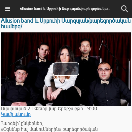
Allusion band և Սրբուհի Սարգսյան/բարեգործական համերգ/
Allusion band և Սրբուհի Սարգսյան/բարեգործական
համերգ/
Play
Video
Ավարտված
21
Փետրվար
Երեքշաբթի
19:00
Կամի ակումբ
Հարգելի´ ընկերներ,
«Օգնենք հայ մանուկներին» բարեգործական