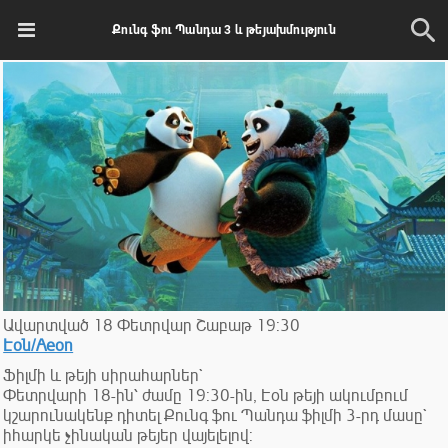
Քունգ ֆու Պանդա 3 և թեյախմություն
Ավարտված
18
Փետրվար
Շաբաթ
19:30
Էօն/Aeon
Ֆիլմի և թեյի սիրահարներ`
Փետրվարի 18-ին՝ ժամը 19:30-ին, Էօն թեյի ակումբում
կշարունակենք դիտել Քունգ ֆու Պանդա ֆիլմի 3-րդ մասը`
իհարկե չինական թեյեր վայելելով: