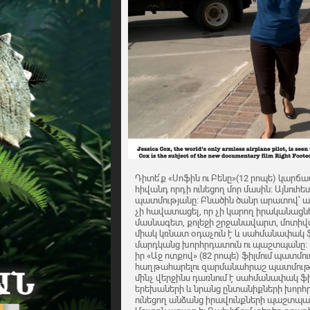
Դիտե՛ք «Սոֆին ու Բենը»(12 րոպե) կարճ
հիվանդ որդի ունեցող մոր մասին: Այնու
պատմությանը: Բնածին ծանր արատով՝ առ
չի հավատացել, որ չի կարող իրականացն
մասնագետ, քոլեջի շրջանավարտ, մոտի
միակ կռնատ օդաչուն է և սահմանափակ ֆ
մարդկանց խորհրդատուն ու պաշտպանը: 
իր «Աջ ոտքով» (82 րոպե) ֆիլմում պատմու
հաղթահարելու զարմանահրաշ պատմություն
մինչ վերջինս դառնում է սահմանափակ ֆ
երեխաների և նրանց ընտանիքների խորհր
ունեցող անձանց իրավունքների պաշտպան