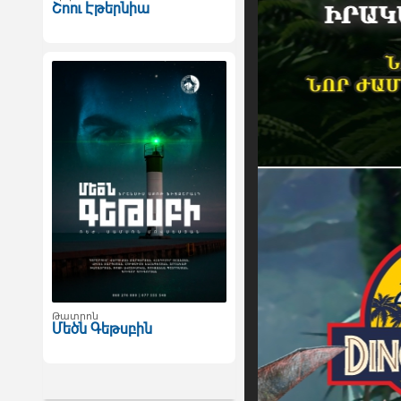
Շոու Էթերնիա
Թատրոն
Մեծն Գեթսբին