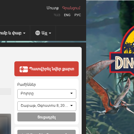
Մուտք
Գրանցում
ՀԱՅ
ENG
РУС
ումբ և փաբ
Այլ
Պատվիրել նվեր քարտ
Բաժիններ
Բոլորը
Շաբաթ, Օգոստոս 8, 2026
Ցուցադրել