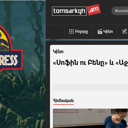
Բոլորը
Կինո
Կինո
«Սոֆին ու Բենը» և «Ա
Հիմնական