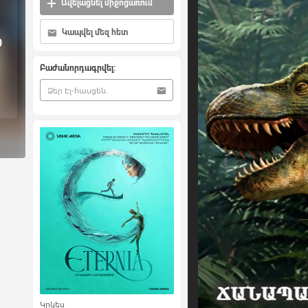
Ավելացնել միջոցառում
Կապվել մեզ հետ
0
Բաժանորդագրվել:
Կրկես