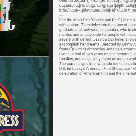
Մուտքն ազատ է: Դահլիճում տեղեր զբաղե
սպասարկվում սկզբունքը: Այս ֆիլմն ամե
խճանկար» կինոփառատոնի մի մասն է, որը 
---
See the short film “Sophie and Ben” (12 min
with autism. Then delve into the story of Jess
graduate and motivational speaker, who is als
mentor, and an advocate for people with disab
severe birth defect, Jessica Cox never allowe
accomplish her dreams. Directed by Emmy A
footed”(82 min) chronicles Jessica’s amazin
over a period of two years as she becomes a m
families, and a disability rights advocate wor
The screening is free, with admission on a firs
U.S. Embassy’s American Film Showcase “Mo
celebration of American film and the cinemati