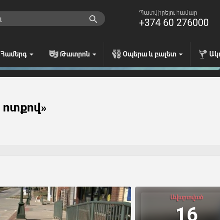
Պատվիրելու համար
+374 60 276000
Համերգ
Թատրոն
Օպերա և բալետ
Ակ
ջ ոտքով»
Ավարտված
16