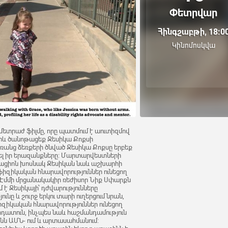
Փետրվար
Հինգշաբթի, 18:0
Կինոմոսկվա
ամետրաժ ֆիլմը, որը պատմում է աուտիզմով
հետև ծանոթացեք Ջեսիկա Քոքսի
անց ձեռքերի ծնված Ջեսիկա Քոքսը երբեք
ել իր երազանքները: Մարտարվեստների
վացիոն խոսնակ Ջեսիկան նաև աշխարհի
իզիկական հնարավորություններ ունեցող
Էմմի մրցանակակիր ռեժիսոր Նիք Սփարքն
մ է Ջեսիկայի՝ դժվարությունները
ը և շուրջ երկու տարի ուղերցում նրան,
իզիկական հնարավորություններ ունեցող
դատուն, ինչպես նաև հաշմանդամություն
ն ԱՄՆ- ում և արտասահմանում: