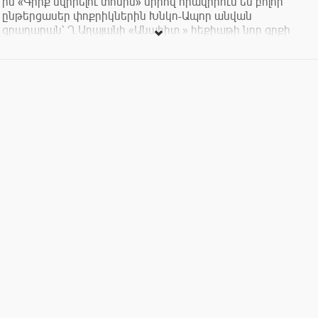
ին «Գիրք նվիրելու տոնին» սիրով հրավիրում են բոլոր
ընթերցասեր փոքրիկներին Խնկո-Ապոր անվան
գրադարան՝ Ղ.Աղայանի «Անահիտ » հեքիաթի նոր գրքի
շնորհանդեսին և համանուն հեքիաթի մուլտֆիլմի
ցուցադրությանը:
Շնորհանդեսի ընթացքում կլինեն անակնկալներ՝ խաղ
-վիկտորինա և նվերներ:
Սիրով սպասում ենք: