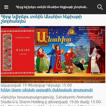
Գիրք նվիրելու տոնին Անահիտ հեքիաթի շնորհանդես
Գիրք նվիրելու տոնին Անահիտ հեքիաթի
շնորհանդես
Ավարտված
19
Փետրվար
Կիրակի
15:00
Խնկո Ապոր անվան ազգային մանկական գրադարան
«Արևիկ» հրատարակչությունը, Sahakyants Animation
Studio-ն և Sharm Holding-ը փետրվարի 19-ին ժամը 15:00-