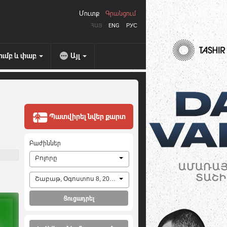
Մուտք
Գրանցում
ՀԱՅ
ENG
РУС
ումբ և փաբ
Այլ
Պատվիրել նվեր քարտ
Բաժիններ
Բոլորը
Շաբաթ, Օգոստոս 8, 2026
Ցուցադրել