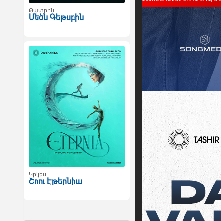
Թատրոն
Մեծն Գեթսբին
Կրկես
Շոու Էթերնիա