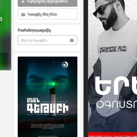
Ավելացնել միջոցառում
Կապվել մեզ հետ
0
Բաժանորդագրվել: