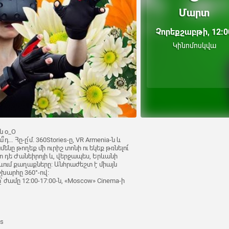
Մարտ
Չորեքշաբթի, 12:0
Կինոմոսկվա
ն o_O
՞դ… Հը-ը՛մ. 360Stories-ը, VR Armenia-ն և
ենը թողեք մի ուրիշ տոնի ու եկեք թռնելու՜
ո դե Ժանեիրոյի և, վերջապես, Երևանի
րևում քաղաքները: Անհրաժեշտ է միայն
շխարհը 360°-ով:
ժամը 12:00-17:00-ն, «Moscow» Cinema-ի
s