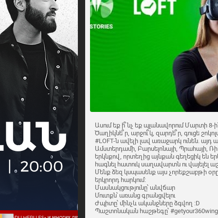
Ասում եք ի՞նչ եք պլանավորում Մարտի 8-ի
Ծաղիկնե՞ր, արջու՞կ, զարդե՞ր, գուցե շոկոլա
#LOFT-ն ավելի լավ առաջարկ ունեն. այդ ամ
Ամստերդամի, Բարսելոնայի, Պրահայի, Ռի
երկնքով, որտեղից այնքան գեղեցիկ են ե
հագնել հատուկ սաղավարտն ու վայելել ա
Մենք ձեզ կսպասենք այս չորեքշաբթի օրը՝ 
երկրորդ հարկում:
Մասնակցությունը՝ անվճար
Մուտքն՝ առանց գրանցվելու
Ժպիտը՝ մինչև ականջները ձգվող :D
Պաշտոնական հաշթեգը՝ #getyour360wing