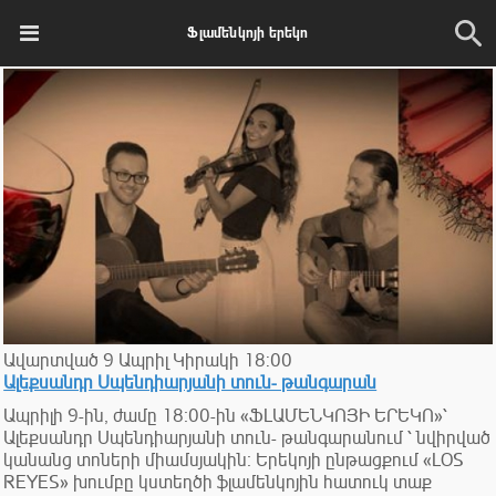
Ֆլամենկոյի երեկո
Ավարտված
9
Ապրիլ
Կիրակի
18:00
Ալեքսանդր Սպենդիարյանի տուն- թանգարան
Ապրիլի 9-ին, ժամը 18։00-ին «ՖԼԱՄԵՆԿՈՅԻ ԵՐԵԿՈ»՝
Ալեքսանդր Սպենդիարյանի տուն- թանգարանում ՝ նվիրված
կանանց տոների միամսյակին։ Երեկոյի ընթացքում «LOS
REYES» խումբը կստեղծի ֆլամենկոյին հատուկ տաք