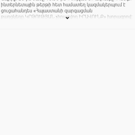
ինտերնետային թերթի հետ համատեղ կազմակերպում է
ցուցահանդես «Հայաստանի զարգացման
քաղցկեղը.ԿՐԹՈՒԹՅԱՆ չիրացվող ԻՐԱՎՈՒՆՔ» խորագրով:
Լուսանկարչական ցուցահանդեսը ներկայացնում է
մարզային դպրոցների վիճակը, որը տարիներ շարունակ
դիտարկել, արձանագրել ու փաստագրել է լուսանկարիչ
ՆԱՐԵԿ ԱԼԵՔՍԱՆՅԱՆԸ:
Հայաստանի մարզերում ուսանում են ավելի քան 246
հազար աշակերտ, նրանց մեծ մասը ոչ միայն զրկված է
հանրակրթական դպրոցներում որակյալ կրթություն
ստանալու իրավունքից, այլև չունի այլընտրանքային
կրթության հնարավորություններ: Գյուղական
համայնքներում մասնագետների պակասն օրհասական
խնդիր է, իսկ դպրոցների, հաճախ, անմարդկային
պայմաններն անհնար են դարձնում բնականոն
ուսումնական գործընթացը։
Կրթության իրավունքի անհամաչափ իրացման խնդիրը
դարձել է ազգային անվտանգության հարց։ Միջազգային
«ԹԻՄՍՍ» ստուգատեսի արդյունքներով արձանագրվել է
գյուղական և քաղաքային համայնքների աշակերտների
գիտելիքների բավական մեծ տարբերություն: 2012-ի
տվյալներով գյուղական և քաղաքային համայնքների