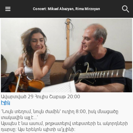
Concert: Mikael Abazyan, Rima Mirzoyan
Ավարտված
29
Հուլիս
Շաբաթ
20:00
Իլիկ
՚Նույն տեղում, նույն ժամին՝ ուղիղ 8։00, իսկ մնացածը
տակավին այլ է...՚
Այսպես է նա ասում, թղթատելով տեքստերի եւ ակորդների
դարսը։ Այս երեկոն պիտի ա՜յլ լինի։